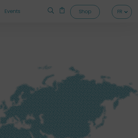
Events
Shop
FR
FR
FR