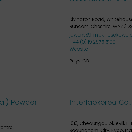
Rivington Road, Whitehous
Runcorn, Cheshire, WA7 3D
jowens@hmluk.hosokawa.
+44 (0) 19 2875 5100
Website
Pays:
GB
ai) Powder
Interlabkorea Co.,
1013, Cheounggu bluevill, 
entre,
Seoungnam-City, Kyeounggi