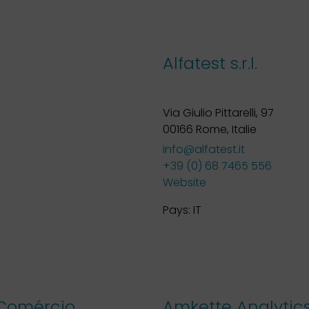
Alfatest s.r.l.
Via Giulio Pittarelli, 97
00166 Rome, Italie
info@alfatest.it
+39 (0) 68 7465 556
Website
Pays:
IT
 Comércio
Amkette Analytics