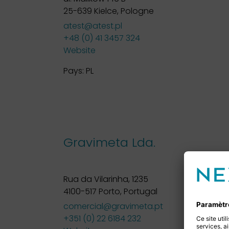
25-639 Kielce, Pologne
atest@atest.pl
+48 (0) 41 3457 324
Website
Pays:
PL
Gravimeta Lda.
Rua da Vilarinha, 1235
4100-517 Porto, Portugal
comercial@gravimeta.pt
+351 (0) 22 6184 232