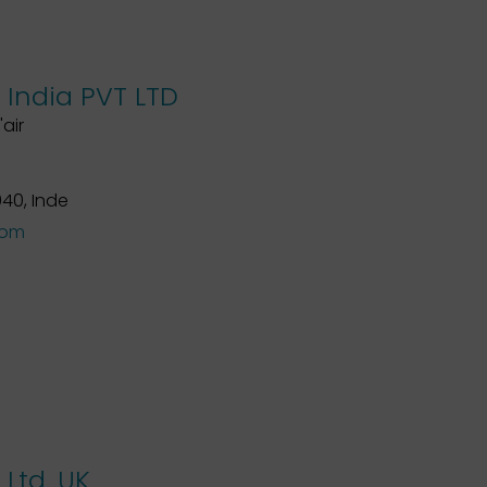
India PVT LTD
'air
40, Inde
com
Ltd. UK