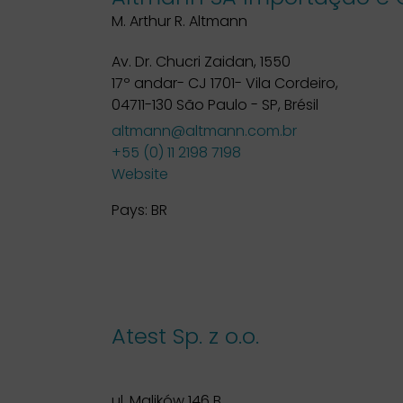
M. Arthur R. Altmann
Av. Dr. Chucri Zaidan, 1550
17º andar- CJ 1701- Vila Cordeiro,
04711-130 São Paulo - SP, Brésil
altmann@altmann.com.br
+55 (0) 11 2198 7198
Website
Pays:
BR
Atest Sp. z o.o.
ul. Malików 146 B