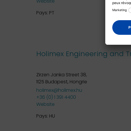
Website
Pays:
PT
Holimex Engineering and Tr
Zirzen Janka Street 38,
1125 Budapest, Hongrie
holimex@holimex.hu
+36 (0) 1 391 4400
Website
Pays:
HU