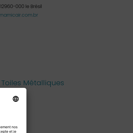
12960-000 le Brésil
amicair.com.br
Toiles Métalliques
rance
com