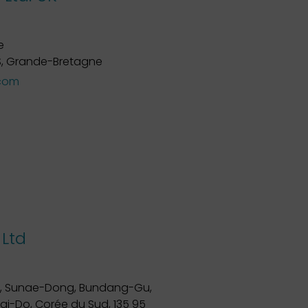
e
S, Grande-Bretagne
com
 Ltd
11-1, Sunae-Dong, Bundang-Gu,
-Do, Corée du Sud, 135 95