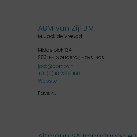
ABM van Zijl B.V.
M. Jack de Vreugd
Middelblok 134
2831 BP Gouderak, Pays-Bas
jack@abmbv.nl
+31 (0) 18 2303 160
Website
Pays:
NL
Altmann SA Importação e