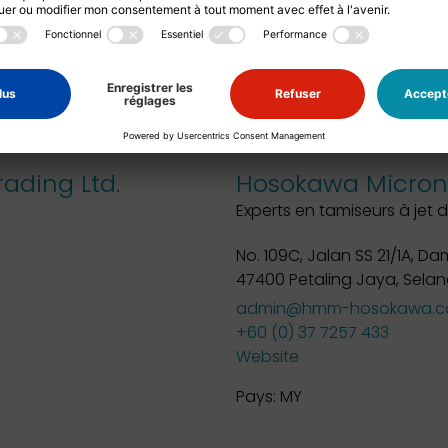
Pays:
FR
ading Ltd.
Hosokawa Micron 
Experts en tamiseurs à jet d
No. 109C, Jalan SS 21/1A, 
47400 Petaling Jaya, Selang
admin@hmm-hosokawa.c
+60 (0) 37 7257 433
Website
Pays:
MY