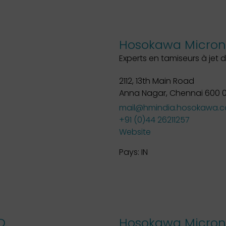
Hosokawa Micron 
Experts en tamiseurs à jet d
2112, 13th Main Road
Anna Nagar, Chennai 600 0
mail@hmindia.hosokawa.
+91 (0)44 26211257
Website
Pays:
IN
D.
Hosokawa Micron 