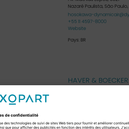
Nazaré Paulista, São Paulo, 
hosokawa-dynamicair@dyn
+55 11 4597-8000
Website
Pays:
BR
HAVER & BOECKER 
M. Rémy Fontana
7, rue André Marie Ampère,
57070 Metz Technopole, F
r.fontana@haverboecker.
+33 (0) 38 7384 476