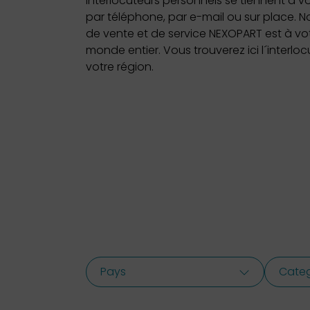
interlocuteurs personnels se tiennent à vo
par téléphone, par e-mail ou sur place. N
de vente et de service NEXOPART est à vot
monde entier. Vous trouverez ici l´interlo
votre région.
Pays
Categ