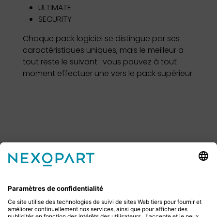
ULTIMATE
SECURITY
Chaque pack logiciel se distingue par ses
caractéristiques uniques, mais le meilleur a
tout reste le suivant : vous pouvez à tout
moment effectuer une vers le pack supérieur.