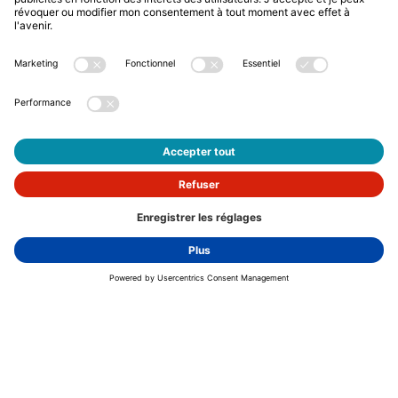
LITE
L
BASIC
L