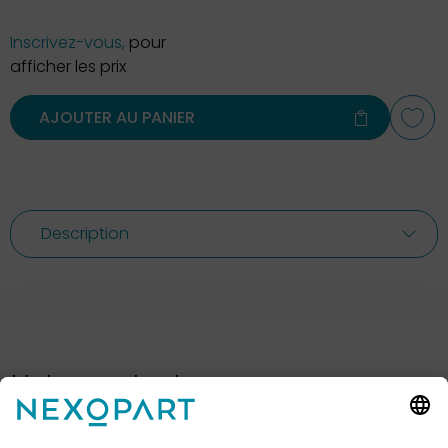
Inscrivez-vous,
pour
afficher les prix
AJOUTER AU PANIER
Description
Votre contact avec nous.
Avez-vous des questions ? Alors sil vous plaît
appelez-nous ou écrivez-nous un e-mail.