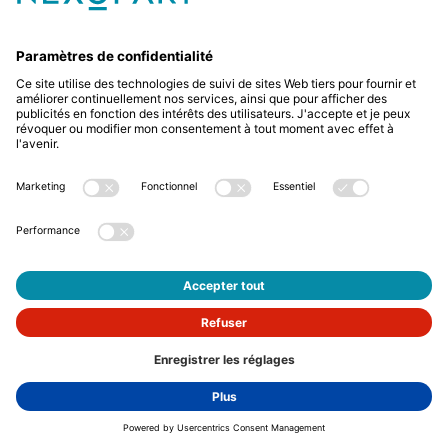
Avez-vous des questions ? Alors sil vous plaît
appelez-nous ou écrivez-nous un e-mail.
+49 2522 59084 0
sales@nexopart.com
newsletter
Protection des données
Mentions légales
GTCs
GTCP
Français
© Nexopart 2026