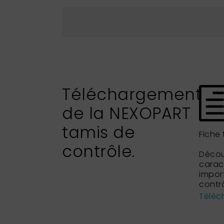
Téléchargement
de la NEXOPART
tamis de
Fiche
contrôle.
Découv
caract
impor
contrô
Téléch