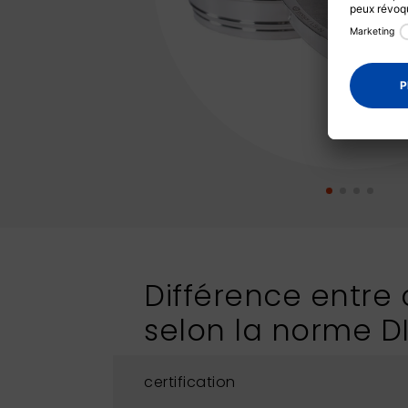
Différence entre c
selon la norme D
certification