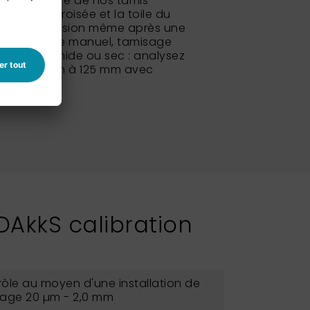
isse du cadre de nos tamis
ination croisée et la toile du
a bonne tension même après une
ive. Tamisage manuel, tamisage
misage humide ou sec : analysez
rac de 10 µm à 125 mm avec
 DAkkS calibration
ôle au moyen d'une installation de
lage 20 µm - 2,0 mm