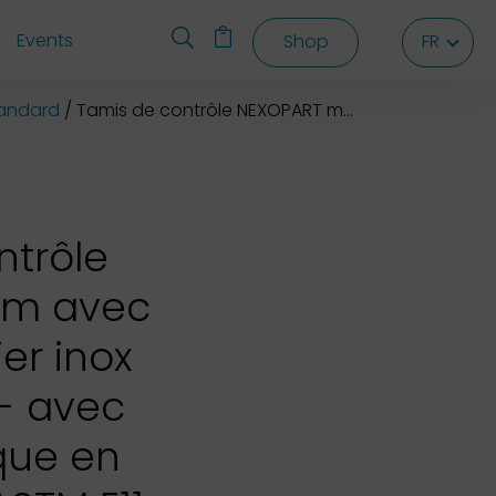
Events
Shop
FR
FR
FR
tandard
Tamis de contrôle NEXOPART mm avec cadre en acier inox 200x32 mm - avec toile métallique en acier inox
ntrôle
mm avec
er inox
- avec
ique en