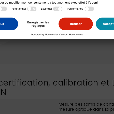
particulièrement l
empêche la contam
tamis conserve s
utilisation intens
conventionnel, ta
des produits en v
NEXOPART.
ertification, calibration et
IN
Mesure des tamis de contr
mesure optique dans la p