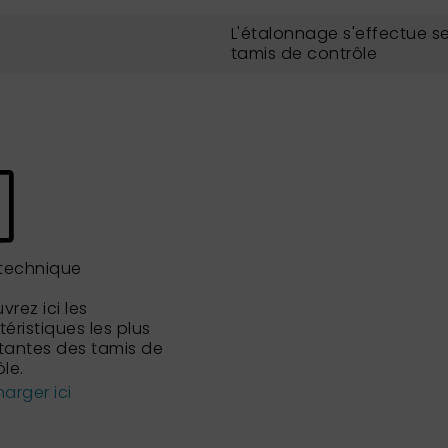
L'étalonnage s'effectue se
tamis de contrôle
 technique
rez ici les
éristiques les plus
tantes des tamis de
le.
arger ici