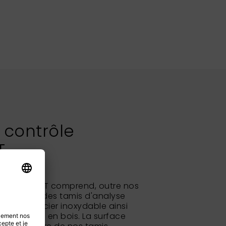
 contrôle
T
s NEXOPART comprend, outre nos
 standard, des tamis d'analyse
abac en acier inoxydable ainsi
rds carrés en bois. La surface