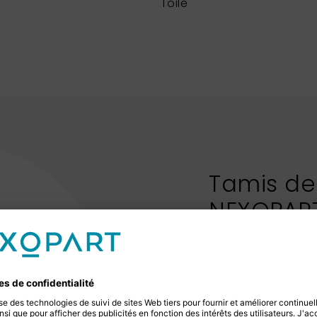
Toile
Tamis de
NEXOPAR
La gamme de tami
tamis de contrôle
pour céréales ou t
que des tamis à bo