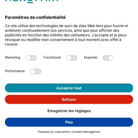
Avez-vous des questions ? Alors sil vous plaît
appelez-nous ou écrivez-nous un e-mail.
+49 2522 59084 0
sales@nexopart.com
newsletter
Protection des données
Mentions légales
GTCs
GTCP
Français
© Nexopart 2026