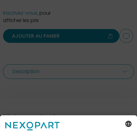
Inscrivez-vous,
pour
afficher les prix
AJOUTER AU PANIER
Description
Votre contact avec nous.
Avez-vous des questions ? Alors sil vous plaît
appelez-nous ou écrivez-nous un e-mail.