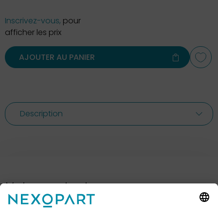
Inscrivez-vous,
pour
afficher les prix
AJOUTER AU PANIER
Description
Votre contact avec nous.
Avez-vous des questions ? Alors sil vous plaît
appelez-nous ou écrivez-nous un e-mail.