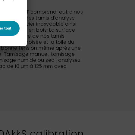
s NEXOPART comprend, outre nos
 standard, des tamis d'analyse
abac en acier inoxydable ainsi
rds carrés en bois. La surface
isse du cadre de nos tamis
ination croisée et la toile du
a bonne tension même après une
ive. Tamisage manuel, tamisage
misage humide ou sec : analysez
rac de 10 µm à 125 mm avec
 DAkkS calibration