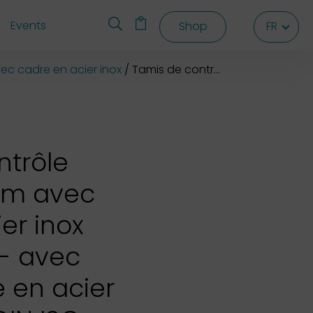
Events
Shop
FR
FR
FR
ec cadre en acier inox
Tamis de contrôle NEXOPART mm avec cadre en acier inox 200x50 mm - avec tôle perforée en acier galvanisé
ntrôle
mm avec
er inox
- avec
e en acier