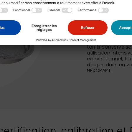
La gamme de tami
tamis de contrôle
pour céréales ou t
que des tamis à bo
particulièrement l
empêche la contam
tamis conserve s
utilisation intens
conventionnel, ta
des produits en v
NEXOPART.
ertification, calibration et