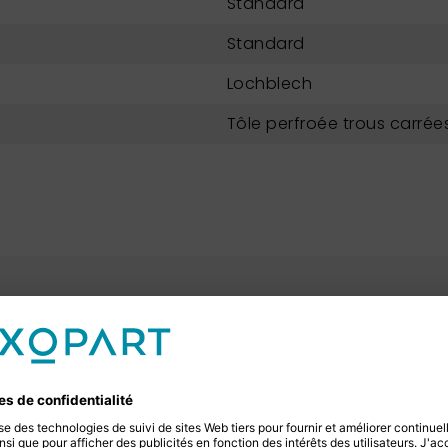
Standard
Standard
Lochblech
Tôle perfroée trous carrée
Tamis de
NEXOPAR