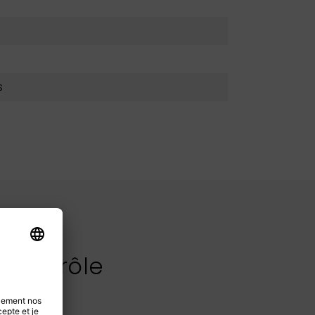
s
 contrôle
T