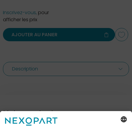
Inscrivez-vous,
pour
afficher les prix
AJOUTER AU PANIER
Description
Votre contact avec nous.
Avez-vous des questions ? Alors sil vous plaît
appelez-nous ou écrivez-nous un e-mail.