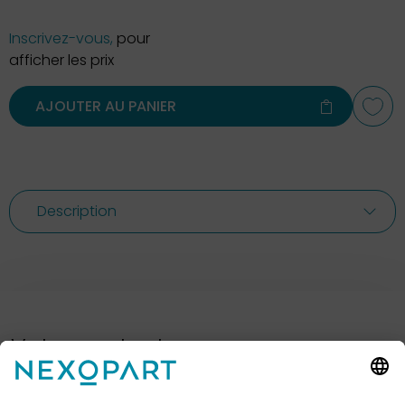
Inscrivez-vous,
pour
afficher les prix
AJOUTER AU PANIER
Description
Votre contact avec nous.
Avez-vous des questions ? Alors sil vous plaît
appelez-nous ou écrivez-nous un e-mail.