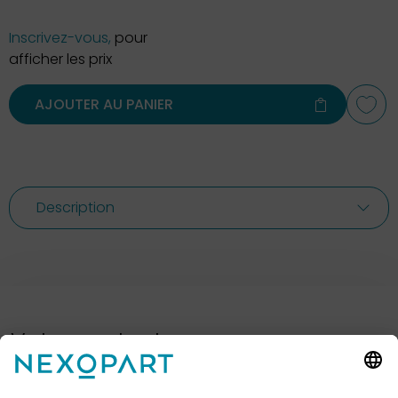
Inscrivez-vous,
pour
afficher les prix
AJOUTER AU PANIER
Description
Votre contact avec nous.
Avez-vous des questions ? Alors sil vous plaît
appelez-nous ou écrivez-nous un e-mail.