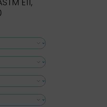
ASTM E11,
0