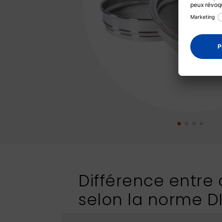
Différence entre c
selon la norme D