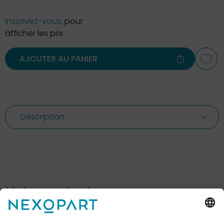
Inscrivez-vous,
pour
afficher les prix
AJOUTER AU PANIER
Description
Votre contact avec nous.
Avez-vous des questions ? Alors sil vous plaît
appelez-nous ou écrivez-nous un e-mail.