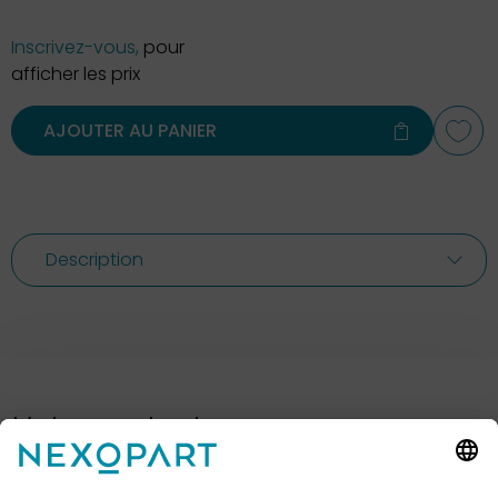
Inscrivez-vous,
pour
afficher les prix
AJOUTER AU PANIER
Description
Votre contact avec nous.
Avez-vous des questions ? Alors sil vous plaît
appelez-nous ou écrivez-nous un e-mail.