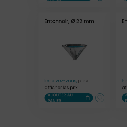
Entonnoir, Ø 22 mm
E
Inscrivez-vous,
pour
In
afficher les prix
af
AJOUTER AU
PANIER