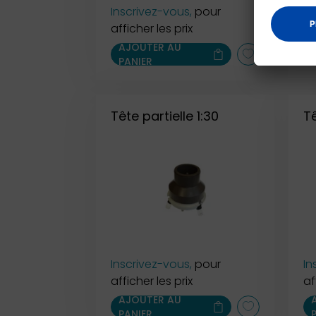
Inscrivez-vous,
pour
In
afficher les prix
af
AJOUTER AU
PANIER
Tête partielle 1:30
Tê
Inscrivez-vous,
pour
In
afficher les prix
af
AJOUTER AU
PANIER