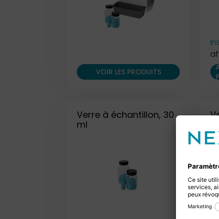
In
af
VOIR LES PRODUITS
Verre à échantillon, 30
Ve
ml
m