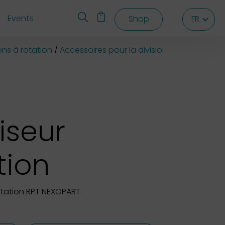
Events
Shop
FR
FR
FR
lons à rotation
Accessoires pour la division d’échantillons
iseur
tion
otation RPT NEXOPART.