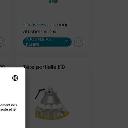
Inscrivez-vous,
pour
afficher les prix
AJOUTER AU
PANIER
500
Tête partielle 1:10