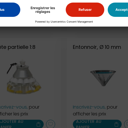
scrivez-vous,
pour
Inscrivez-vous,
pour
ficher les prix
afficher les prix
AJOUTER AU
AJOUTER AU
PANIER
PANIER
te partielle 1:8
Entonnoir, Ø 10 mm
scrivez-vous,
pour
Inscrivez-vous,
pour
ficher les prix
afficher les prix
AJOUTER AU
AJOUTER AU
PANIER
PANIER