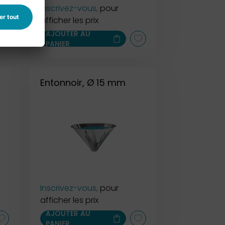
Inscrivez-vous,
pour
afficher les prix
AJOUTER AU
PANIER
Entonnoir, Ø 15 mm
Inscrivez-vous,
pour
afficher les prix
AJOUTER AU
PANIER