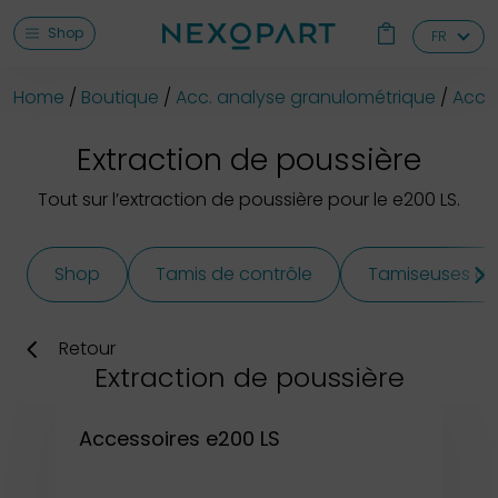
Shop
FR
Home
Boutique
Acc. analyse granulométrique
Acces
Extraction de poussière
Tout sur l’extraction de poussière pour le e200 LS.
Shop
Tamis de contrôle
Tamiseuses de 
Retour
Extraction de poussière
Accessoires e200 LS