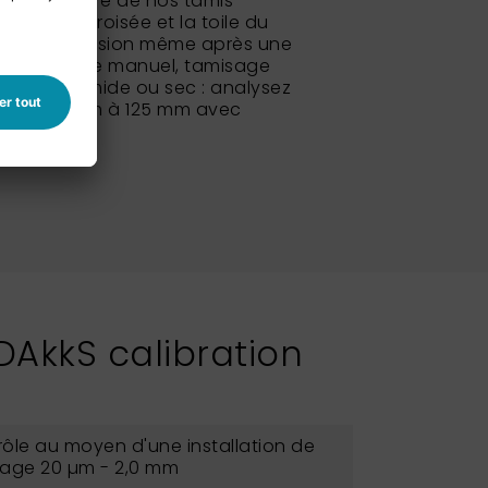
isse du cadre de nos tamis
ination croisée et la toile du
a bonne tension même après une
ive. Tamisage manuel, tamisage
misage humide ou sec : analysez
rac de 10 µm à 125 mm avec
 DAkkS calibration
ôle au moyen d'une installation de
lage 20 µm - 2,0 mm