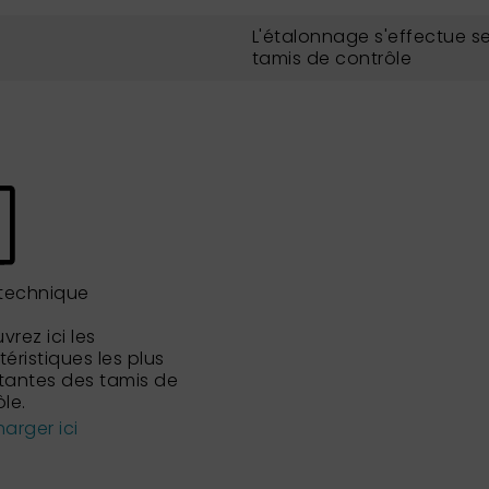
L'étalonnage s'effectue se
tamis de contrôle
 technique
rez ici les
éristiques les plus
tantes des tamis de
le.
arger ici