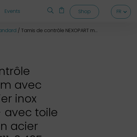
Events
Shop
FR
FR
FR
tandard
Tamis de contrôle NEXOPART mm avec cadre en acier inox 120x40 mm - avec toile métallique en acier inox
ntrôle
mm avec
er inox
 avec toile
n acier