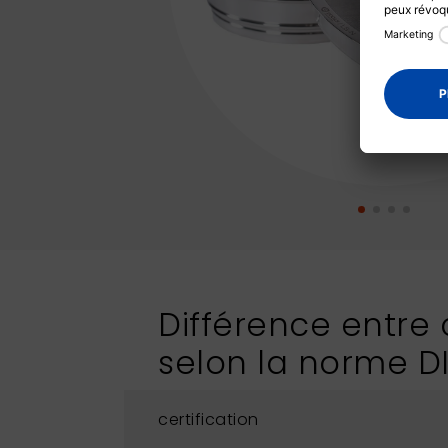
Différence entre c
selon la norme D
certification