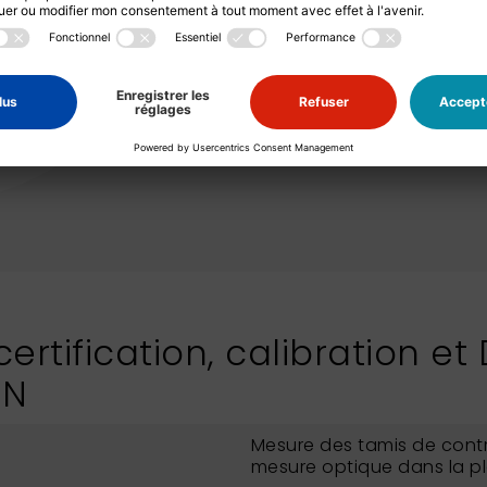
particulièrement l
empêche la contam
tamis conserve s
utilisation intens
conventionnel, ta
des produits en v
NEXOPART.
ertification, calibration et
IN
Mesure des tamis de contr
mesure optique dans la p