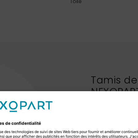
Toile
Tamis de
NEXOPAR
La gamme de tami
tamis de contrôle
pour céréales ou t
que des tamis à bo