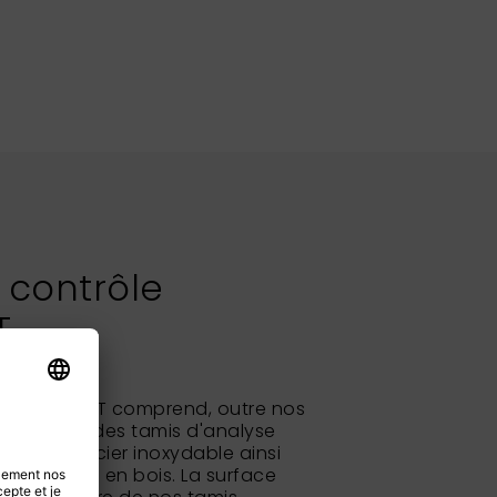
 contrôle
T
s NEXOPART comprend, outre nos
 standard, des tamis d'analyse
abac en acier inoxydable ainsi
rds carrés en bois. La surface