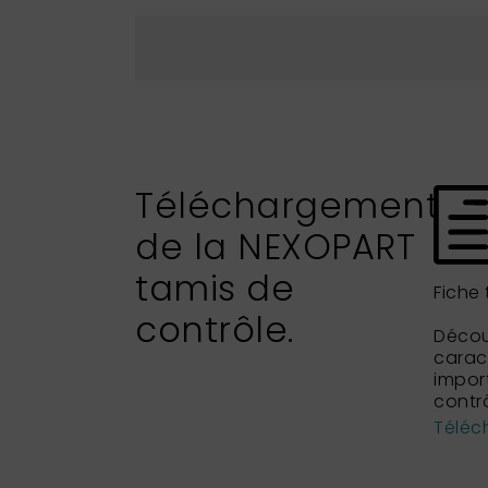
Téléchargement
de la NEXOPART
tamis de
Fiche
contrôle.
Découv
caract
impor
contrô
Téléch