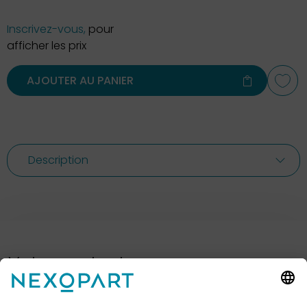
Inscrivez-vous,
pour
afficher les prix
AJOUTER AU PANIER
Description
Votre contact avec nous.
Avez-vous des questions ? Alors sil vous plaît
appelez-nous ou écrivez-nous un e-mail.