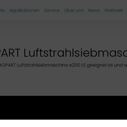
te
Applikationen
Service
Über uns
News
Weltweit
ART Luftstrahlsiebmas
EXOPART Luftstrahlsiebmaschine e200 LS geeignet ist und wi