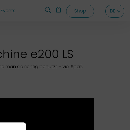
Events
Shop
DE
DE
DE
chine e200 LS
e man sie richtig benutzt – viel Spaß