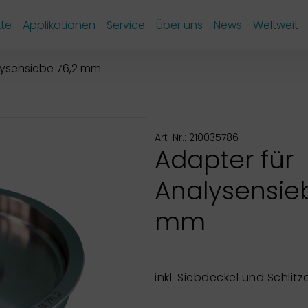
te
Applikationen
Service
Über uns
News
Weltweit
lysensiebe 76,2 mm
Art-Nr.: 210035786
Adapter für
Analysensie
mm
inkl. Siebdeckel und Schlitz