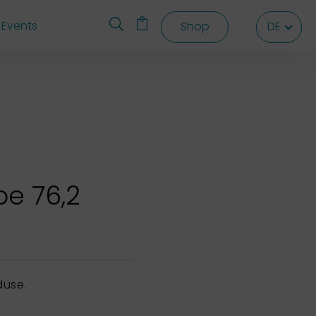
Events
Shop
DE
DE
DE
be 76,2
düse.