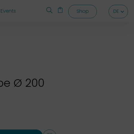
Events
Shop
DE
DE
DE
be Ø 200
"