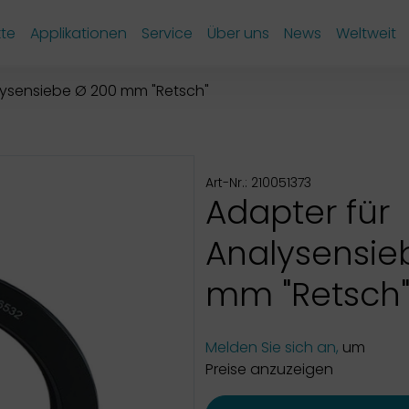
te
Applikationen
Service
Über uns
News
Weltweit
lysensiebe Ø 200 mm "Retsch"
Art-Nr.: 210051373
Adapter für
Analysensie
mm "Retsch
Melden Sie sich an,
um
Preise anzuzeigen