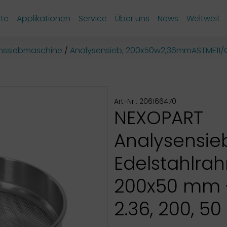
te
Applikationen
Service
Über uns
News
Weltweit
onssiebmaschine
Analysensieb, 200x50w2,36mmASTME11/
Art-Nr.: 206166470
NEXOPART
Analysensie
Edelstahlra
200x50 mm -
2.36, 200, 50