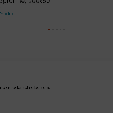
bpfanne, 200x50
m
Produkt
rne an oder schreiben uns