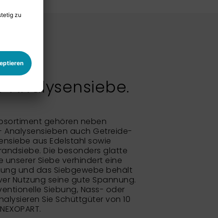
 Analysensiebe.
bsortiment gehören neben
- Analysensieben auch Getreide-
nsiebe aus Edelstahl sowie
randsiebe. Die besonders glatte
unserer Siebe verhindert eine
rung und das Siebgewebe behält
ver Nutzung seine gute Spannung.
entionelle Siebung, Nass- oder
alysieren Sie Schüttgüter von 10
 NEXOPART.