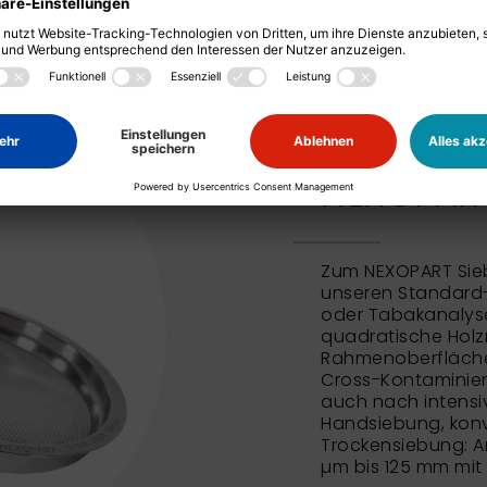
NEXOPART
Zum NEXOPART Sie
unseren Standard
oder Tabakanalyse
quadratische Holz
Rahmenoberfläche 
Cross-Kontaminie
auch nach intensi
Handsiebung, konv
Trockensiebung: An
µm bis 125 mm mit