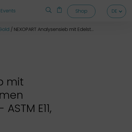
Events
Shop
DE
DE
DE
Gold
NEXOPART Analysensieb mit Edelstahlrahmen 200x50 mm
b mit
hmen
 ASTM E11,