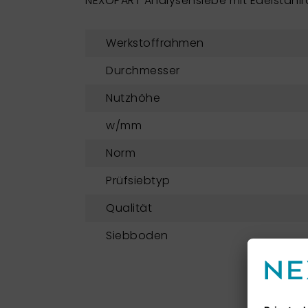
NEXOPART Analysensiebe mit Edelstahl
Werkstoffrahmen
Durchmesser
Nutzhöhe
w/mm
Norm
Prüfsiebtyp
Qualität
Siebboden