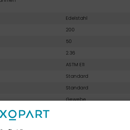
rahmen
Edelstahl
200
50
2.36
ASTM E11
Standard
Standard
Gewebe