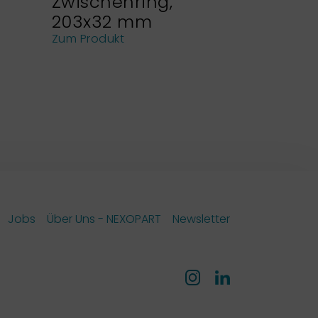
Zwischenring,
Siebhal
203x32 mm
NEXOPA
Analys
Zum Produkt
Zum Produk
Jobs
Über Uns - NEXOPART
Newsletter