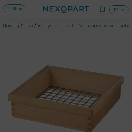
Shop
DE
Home
Shop
Analysensiebe für Vibrationssiebmaschi