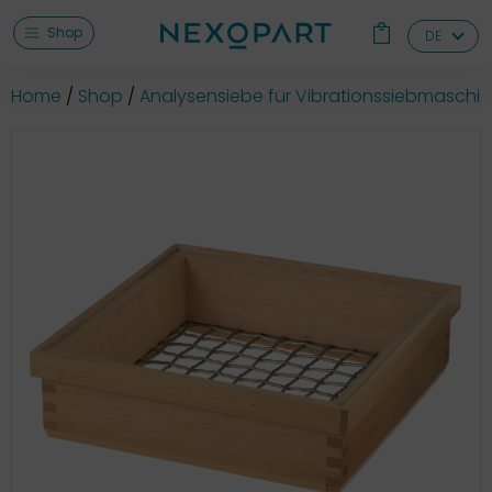
Shop
DE
Home
Shop
Analysensiebe für Vibrationssiebmaschi