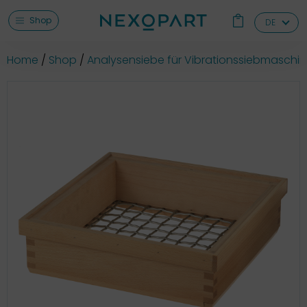
Shop
DE
Home
Shop
Analysensiebe für Vibrationssiebmaschi