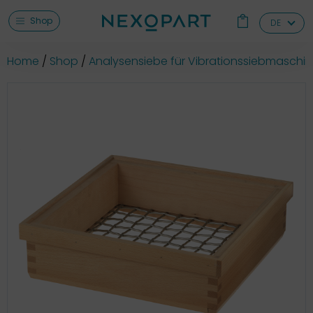
Shop
DE
Home
Shop
Analysensiebe für Vibrationssiebmaschi