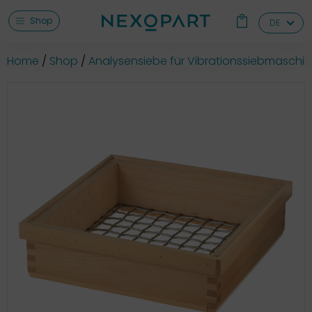
Shop
DE
Home
Shop
Analysensiebe für Vibrationssiebmaschi