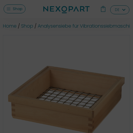
Shop
DE
Home
Shop
Analysensiebe für Vibrationssiebmaschi