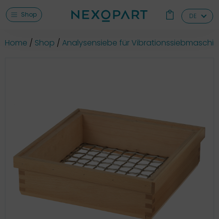
Shop
DE
Home
Shop
Analysensiebe für Vibrationssiebmaschi