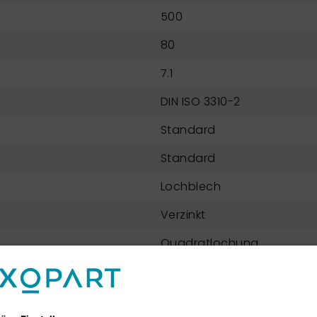
500
80
7.1
DIN ISO 3310-2
Standard
Standard
Lochblech
Verzinkt
Quadratlochung