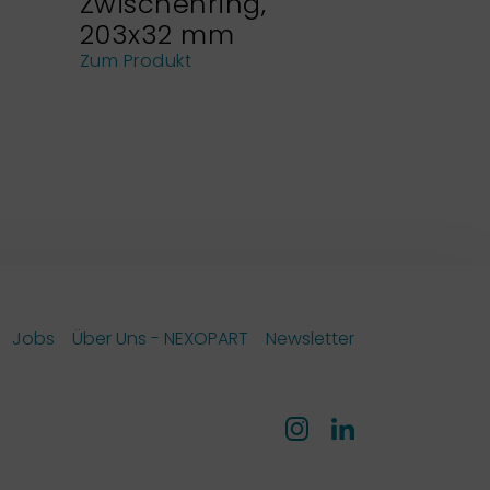
Zwischenring,
Siebhal
203x32 mm
NEXOPA
Analys
Zum Produkt
Zum Produk
Jobs
Über Uns - NEXOPART
Newsletter