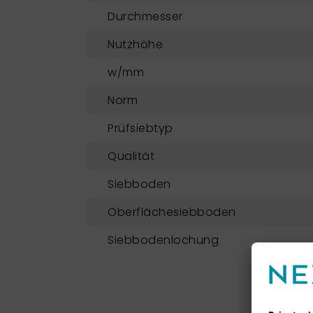
Durchmesser
Nutzhöhe
w/mm
Norm
Prüfsiebtyp
Qualität
Siebboden
Oberflächesiebboden
Siebbodenlochung