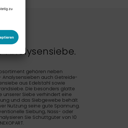
 Analysensiebe.
bsortiment gehören neben
- Analysensieben auch Getreide-
nsiebe aus Edelstahl sowie
randsiebe. Die besonders glatte
unserer Siebe verhindert eine
rung und das Siebgewebe behält
ver Nutzung seine gute Spannung.
entionelle Siebung, Nass- oder
alysieren Sie Schüttgüter von 10
 NEXOPART.