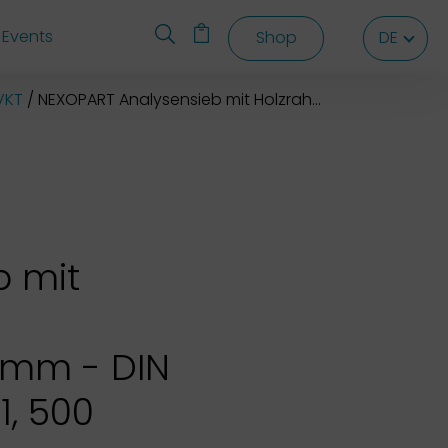
Events
Shop
DE
DE
DE
VKT
NEXOPART Analysensieb mit Holzrahmen 500x500x80 mm
b mit
 mm - DIN
1, 500