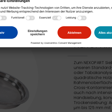
NEXOPART
Zum NEXOPART Sie
unseren Standard
oder Tabakanalyse
quadratische Holz
Rahmenoberfläche 
Cross-Kontaminie
auch nach intensi
Handsiebung, konv
Trockensiebung: An
µm bis 125 mm mit