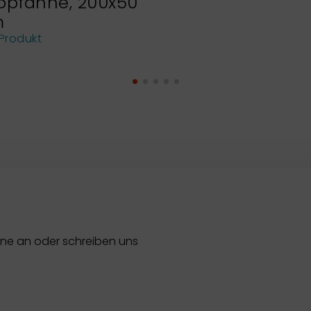
bpfanne, 200x50
m
Produkt
rne an oder schreiben uns