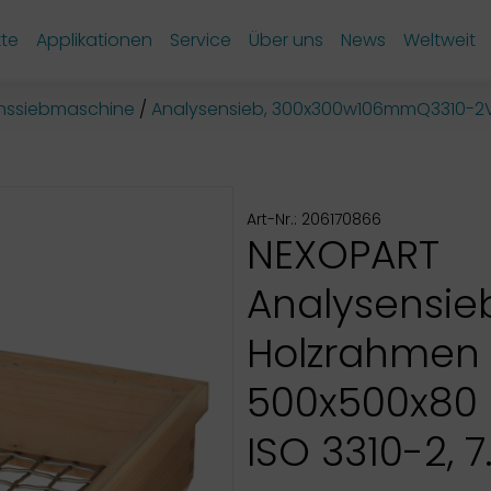
te
Applikationen
Service
Über uns
News
Weltweit
onssiebmaschine
Analysensieb, 300x300w106mmQ3310-2
Art-Nr.: 206170866
NEXOPART
Analysensie
Holzrahmen
500x500x80
ISO 3310-2, 7.