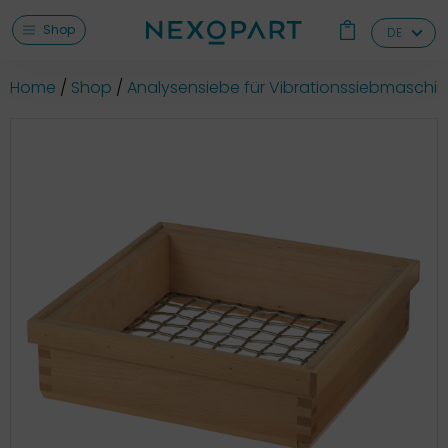
Shop
DE
Home
Shop
Analysensiebe für Vibrationssiebmaschi