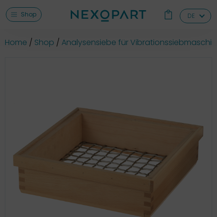
Shop
DE
Home
Shop
Analysensiebe für Vibrationssiebmaschi