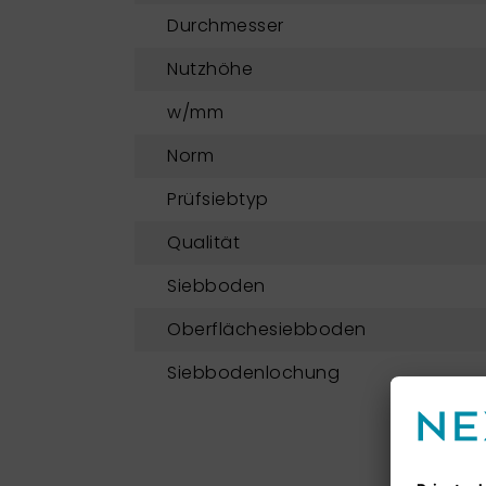
Durchmesser
Nutzhöhe
w/mm
Norm
Prüfsiebtyp
Qualität
Siebboden
Oberflächesiebboden
Siebbodenlochung