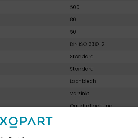
500
80
50
DIN ISO 3310-2
Standard
Standard
Lochblech
Verzinkt
Quadratlochung