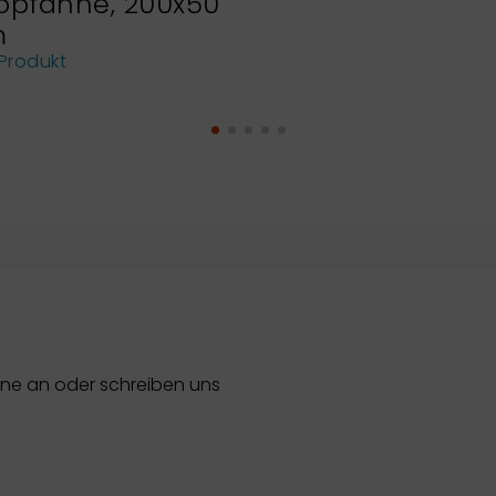
bpfanne, 200x50
m
Produkt
rne an oder schreiben uns