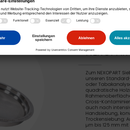
NEXOPART
Zum NEXOPART Sie
unseren Standard
oder Tabakanalyse
quadratische Holz
Rahmenoberfläche 
Cross-Kontaminie
auch nach intensi
Handsiebung, konv
Trockensiebung: An
µm bis 125 mm mit