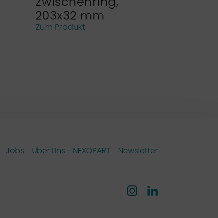
Zwischenring,
Siebhal
203x32 mm
NEXOPA
Analys
Zum Produkt
Zum Produk
Jobs
Über Uns - NEXOPART
Newsletter