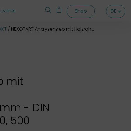
Events
Shop
DE
DE
DE
VKT
NEXOPART Analysensieb mit Holzrahmen 500x500x80 mm
b mit
 mm - DIN
0, 500