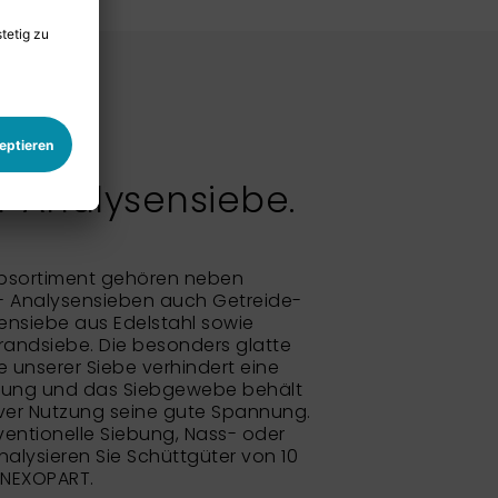
 Analysensiebe.
bsortiment gehören neben
- Analysensieben auch Getreide-
nsiebe aus Edelstahl sowie
randsiebe. Die besonders glatte
unserer Siebe verhindert eine
rung und das Siebgewebe behält
ver Nutzung seine gute Spannung.
entionelle Siebung, Nass- oder
alysieren Sie Schüttgüter von 10
 NEXOPART.