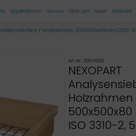
te
Applikationen
Service
Über uns
News
Weltweit
onssiebmaschine
Analysensieb, 300x300w106mmQ3310-2
Art-Nr.: 206171030
NEXOPART
Analysensie
Holzrahmen
500x500x80
ISO 3310-2, 5