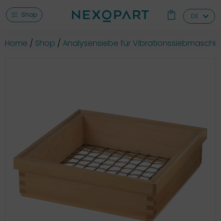
Shop
DE
Home
Shop
Analysensiebe für Vibrationssiebmaschi