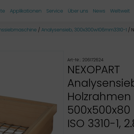
te
Applikationen
Service
Über uns
News
Weltweit
onssiebmaschine
Analysensieb, 300x300w106mm3310-1
N
Art-Nr.: 206172624
NEXOPART
Analysensie
Holzrahmen
500x500x80
ISO 3310-1, 2