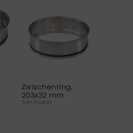
,
Zwischenring,
Siebhal
203x32 mm
NEXOPA
Analys
Zum Produkt
Zum Produk