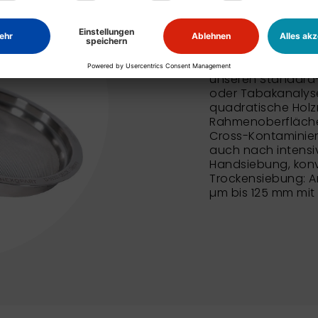
NEXOPART
Zum NEXOPART Sie
unseren Standard
oder Tabakanalyse
quadratische Holz
Rahmenoberfläche 
Cross-Kontaminie
auch nach intensi
Handsiebung, konv
Trockensiebung: An
µm bis 125 mm mit