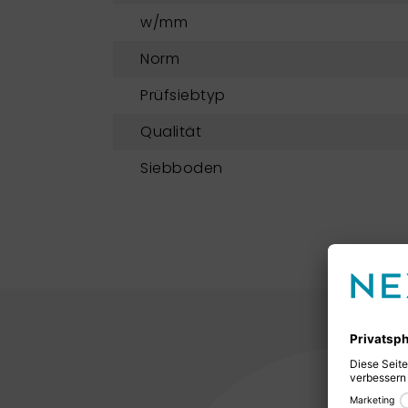
w/mm
Norm
Prüfsiebtyp
Qualität
Siebboden