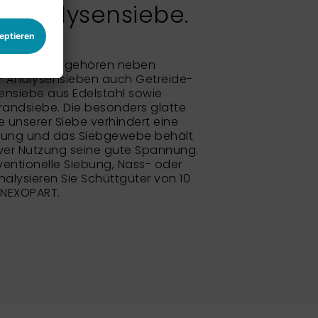
 Analysensiebe.
bsortiment gehören neben
- Analysensieben auch Getreide-
nsiebe aus Edelstahl sowie
randsiebe. Die besonders glatte
unserer Siebe verhindert eine
rung und das Siebgewebe behält
ver Nutzung seine gute Spannung.
entionelle Siebung, Nass- oder
alysieren Sie Schüttgüter von 10
 NEXOPART.