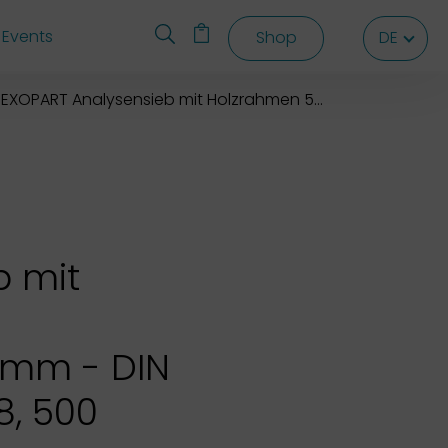
Events
Shop
DE
DE
DE
EXOPART Analysensieb mit Holzrahmen 500x500x80 mm
b mit
 mm - DIN
.8, 500