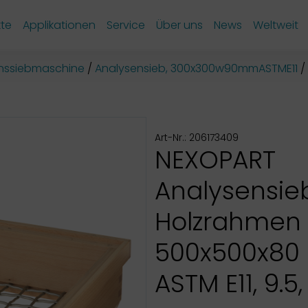
te
Applikationen
Service
Über uns
News
Weltweit
onssiebmaschine
Analysensieb, 300x300w90mmASTME11
Art-Nr.: 206173409
NEXOPART
Analysensie
Holzrahmen
500x500x80
ASTM E11, 9.5