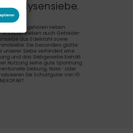
 Analysensiebe.
bsortiment gehören neben
- Analysensieben auch Getreide-
nsiebe aus Edelstahl sowie
randsiebe. Die besonders glatte
unserer Siebe verhindert eine
rung und das Siebgewebe behält
ver Nutzung seine gute Spannung.
entionelle Siebung, Nass- oder
alysieren Sie Schüttgüter von 10
 NEXOPART.