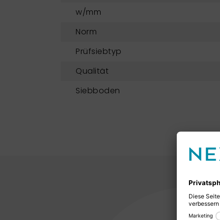
w/mm
Norm
Prüfsiebtyp
Qualität
Siebboden