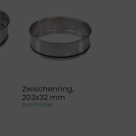
,
Zwischenring,
Siebhal
203x32 mm
NEXOPA
Analys
Zum Produkt
Zum Produk