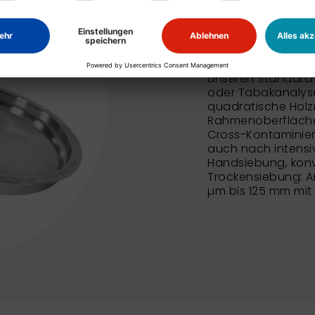
NEXOPART
Zum NEXOPART Sie
unseren Standard
oder Tabakanalyse
quadratische Holz
Rahmenoberfläche 
Cross-Kontaminie
auch nach intensi
Handsiebung, konv
Trockensiebung: An
µm bis 125 mm mit