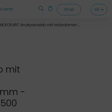
Events
Shop
DE
DE
DE
NEXOPART Analysensieb mit Holzrahmen 500x500x80 mm
b mit
 mm -
, 500