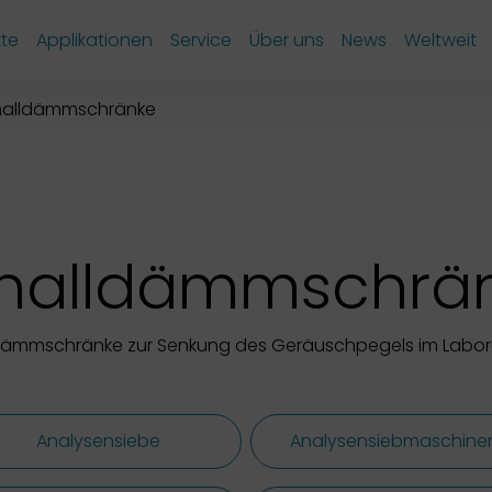
te
Applikationen
Service
Über uns
News
Weltweit
halldämmschränke
halldämmschrä
dämmschränke zur Senkung des Geräuschpegels im Labor
Analysensiebe
Analysensiebmaschine