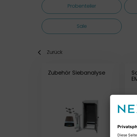
Probenteiler
Sale
Zurück
Zubehör Siebanalyse
S
E