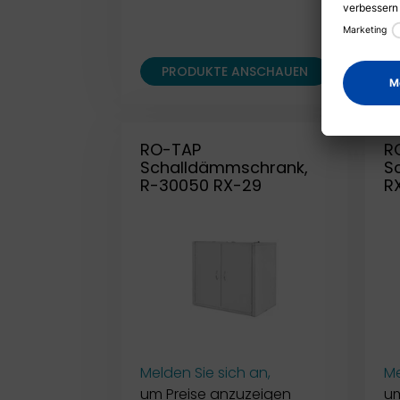
Me
um
PRODUKTE ANSCHAUEN
RO-TAP
R
Schalldämmschrank,
S
R-30050 RX-29
R
Melden Sie sich an,
Me
um Preise anzuzeigen
um