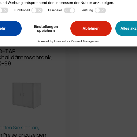
lden Sie sich an,
Melden Sie sich an,
 Preise anzuzeigen
um Preise anzuzeigen
ZUM WARENKORB
ZUM WARENKORB
O-TAP
challdämmschrank,
X-99
lden Sie sich an,
 Preise anzuzeigen