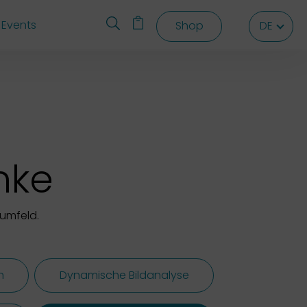
Events
Shop
DE
DE
DE
nke
umfeld.
n
Dynamische Bildanalyse