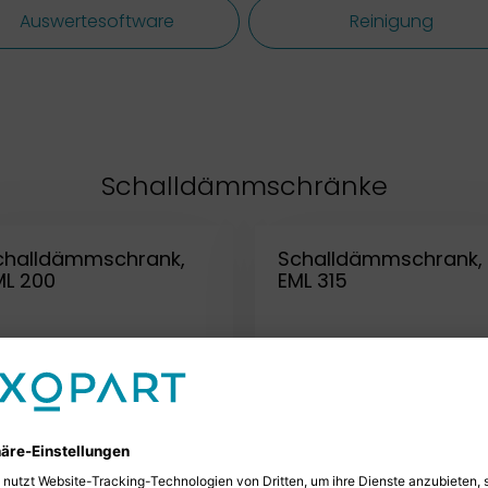
Auswertesoftware
Reinigung
Schalldämmschränke
challdämmschrank,
Schalldämmschrank,
ML 200
EML 315