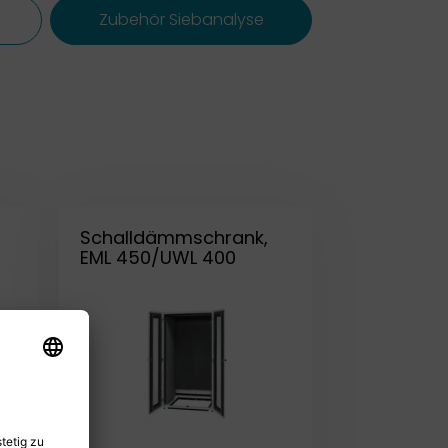
Zubehör Siebanalyse
Schalldämmschrank,
EML 450/UWL 400