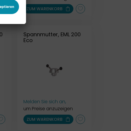
ZUM WARENKORB
0
Spannmutter, EML 200
Eco
Melden Sie sich an,
um Preise anzuzeigen
ZUM WARENKORB