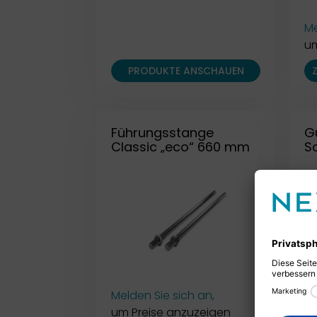
Me
um
PRODUKTE ANSCHAUEN
Führungsstange
G
Classic „eco“ 660 mm
Sc
Melden Sie sich an,
Me
um Preise anzuzeigen
um