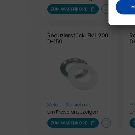
ZUM WARENKORB
Reduzierstück, EML 200
R
D-150
D
Melden Sie sich an,
Me
um Preise anzuzeigen
um
ZUM WARENKORB