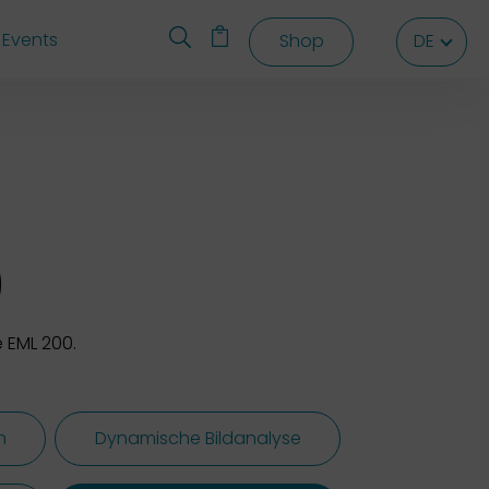
Events
Shop
DE
DE
DE
0
 EML 200.
n
Dynamische Bildanalyse