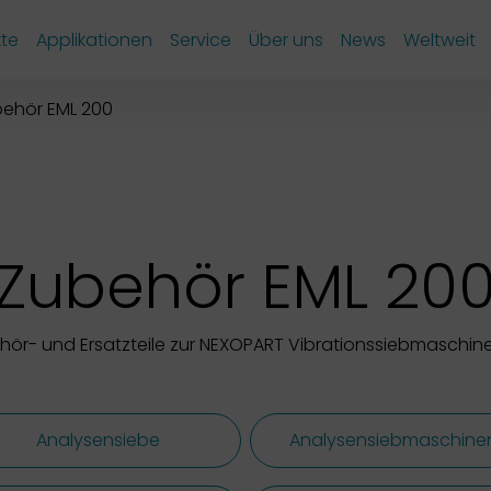
te
Applikationen
Service
Über uns
News
Weltweit
ehör EML 200
Zubehör EML 20
ehör- und Ersatzteile zur NEXOPART Vibrationssiebmaschine
Analysensiebe
Analysensiebmaschine