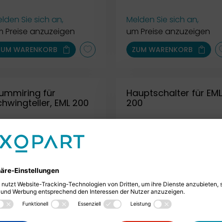
lden Sie sich an,
Melden Sie sich an,
 Preise anzuzeigen
um Preise anzuzeigen
ZUM WARENKORB
ZUM WARENKORB
ummiring für
Hauptschalter für EML
hwingteller, EML 200
200
lden Sie sich an,
Melden Sie sich an,
 Preise anzuzeigen
um Preise anzuzeigen