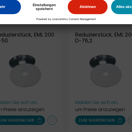
ZUM WARENKORB
ZUM WARENKORB
eduzierstück, EML 200
Reduzierstück, EML 20
-50
D-76,2
lden Sie sich an,
Melden Sie sich an,
 Preise anzuzeigen
um Preise anzuzeigen
ZUM WARENKORB
ZUM WARENKORB