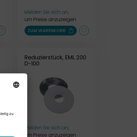
Melden Sie sich an,
um Preise anzuzeigen
ZUM WARENKORB
Reduzierstück, EML 200
D-100
Melden Sie sich an,
um Preise anzuzeigen