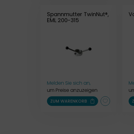
Spannmutter TwinNut®,
V
EML 200-315
Melden Sie sich an,
Me
um Preise anzuzeigen
um
ZUM WARENKORB